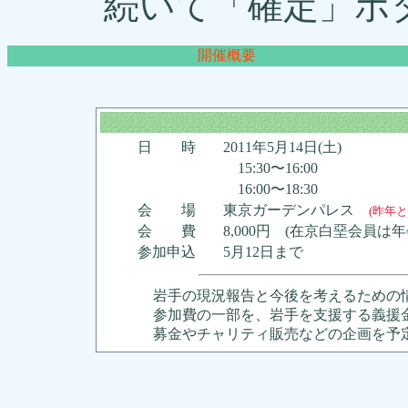
続いて「確定」ボ
開催概要
日 時
2011年5月14日(土)
15:30〜16:00
16:00〜18:30
会 場
東京ガーデンパレス
(昨年と
会 費
8,000円 (在京白堊会員は年
参加申込
5月12日まで
岩手の現況報告と今後を考えるための
参加費の一部を、岩手を支援する義援
募金やチャリティ販売などの企画を予